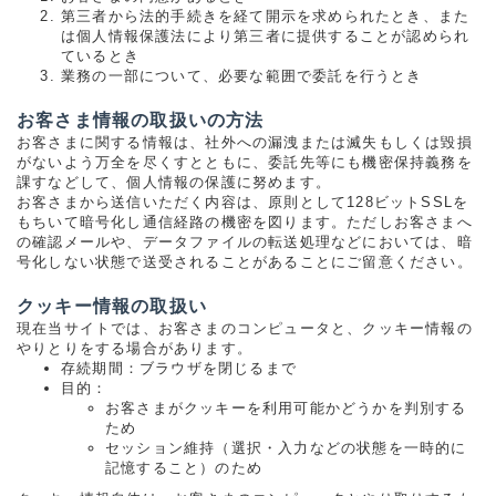
第三者から法的手続きを経て開示を求められたとき、また
は個人情報保護法により第三者に提供することが認められ
ているとき
業務の一部について、必要な範囲で委託を行うとき
お客さま情報の取扱いの方法
お客さまに関する情報は、社外への漏洩または滅失もしくは毀損
がないよう万全を尽くすとともに、委託先等にも機密保持義務を
課すなどして、個人情報の保護に努めます。
お客さまから送信いただく内容は、原則として128ビットSSLを
もちいて暗号化し通信経路の機密を図ります。ただしお客さまへ
の確認メールや、データファイルの転送処理などにおいては、暗
号化しない状態で送受されることがあることにご留意ください。
クッキー情報の取扱い
現在当サイトでは、お客さまのコンピュータと、クッキー情報の
やりとりをする場合があります。
存続期間：ブラウザを閉じるまで
目的：
お客さまがクッキーを利用可能かどうかを判別する
ため
セッション維持（選択・入力などの状態を一時的に
記憶すること）のため